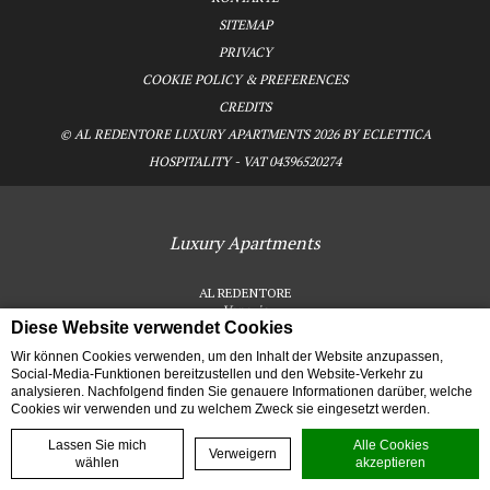
SITEMAP
PRIVACY
COOKIE POLICY & PREFERENCES
CREDITS
© AL REDENTORE LUXURY APARTMENTS 2026 BY ECLETTICA
HOSPITALITY - VAT 04396520274
Luxury Apartments
AL REDENTORE
Venezia
Diese Website verwendet Cookies
CIR 027042-UAM-00197 - CIN IT027042B4U9D29AF6
Wir können Cookies verwenden, um den Inhalt der Website anzupassen,
Social-Media-Funktionen bereitzustellen und den Website-Verkehr zu
analysieren. Nachfolgend finden Sie genauere Informationen darüber, welche
Wohnungen - Apartment Superior Wohnungen Venedig
Al Redentore
Cookies wir verwenden und zu welchem Zweck sie eingesetzt werden.
Lassen Sie mich
Alle Cookies
Buche jetzt
Verweigern
wählen
akzeptieren
Sonderangebote
Galerie